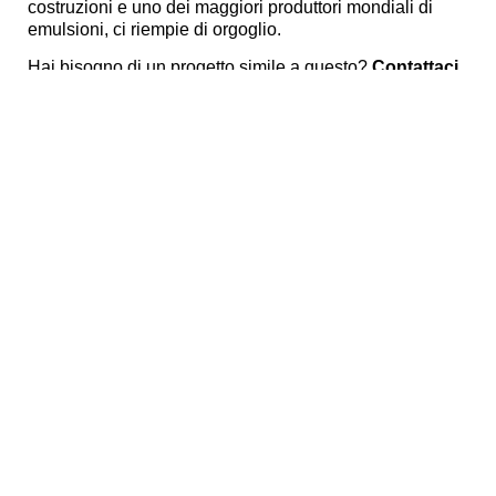
costruzioni e uno dei maggiori produttori mondiali di
emulsioni, ci riempie di orgoglio.
Hai bisogno di un progetto simile a questo?
Contattaci
subito
per parlare con uno dei nostri esperti e ricevere
tutte le risposte alle tue domande.