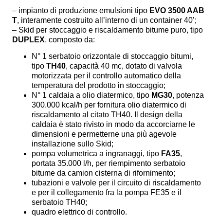
– impianto di produzione emulsioni tipo
EVO 3500 AAB
T
, interamente costruito all’interno di un container 40’;
– Skid per stoccaggio e riscaldamento bitume puro, tipo
DUPLEX
, composto da:
N° 1 serbatoio orizzontale di stoccaggio bitumi,
tipo
TH40
, capacità 40 mc, dotato di valvola
motorizzata per il controllo automatico della
temperatura del prodotto in stoccaggio;
N° 1 caldaia a olio diatermico, tipo
MG30
, potenza
300.000 kcal/h per fornitura olio diatermico di
riscaldamento al citato TH40. Il design della
caldaia è stato rivisto in modo da accorciarne le
dimensioni e permetterne una più agevole
installazione sullo Skid;
pompa volumetrica a ingranaggi, tipo
FA35
,
portata 35.000 l/h, per riempimento serbatoio
bitume da camion cisterna di rifornimento;
tubazioni e valvole per il circuito di riscaldamento
e per il collegamento fra la pompa FE35 e il
serbatoio TH40;
quadro elettrico di controllo.